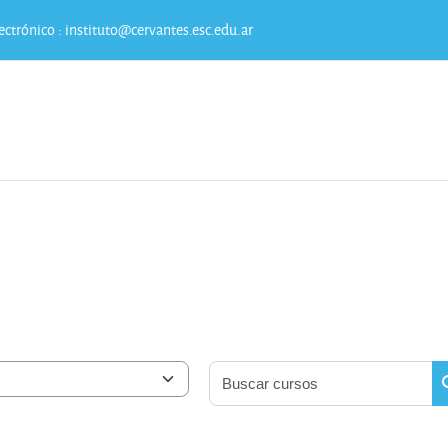
ectrónico :
instituto@cervantes.esc.edu.ar
Bu