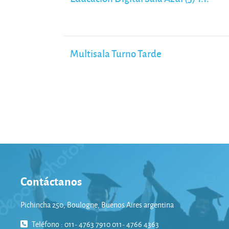
Multisala Turno Tarde
Contáctanos
Pichincha 250, Boulogne, Buenos Aires argentina
Teléfono : 011- 4763 7910 011- 4766 4363