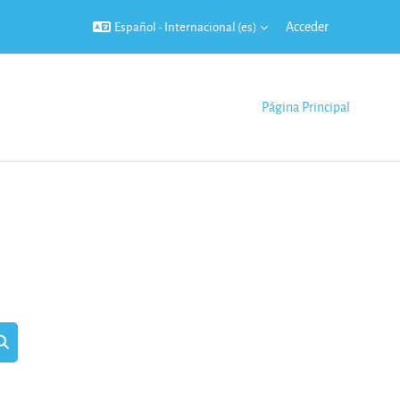
Acceder
Español - Internacional ‎(es)‎
Página Principal
scar cursos
Buscar cursos